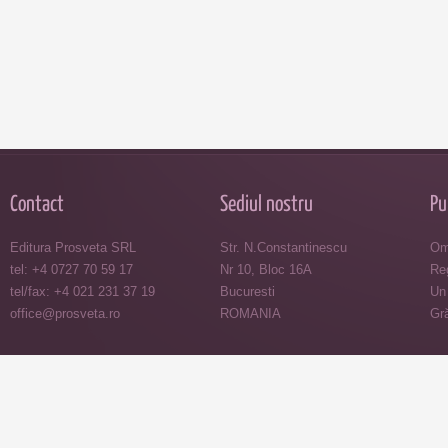
Contact
Sediul nostru
Pu
Editura Prosveta SRL
Str. N.Constantinescu
Omu
tel: +4 0727 70 59 17
Nr 10, Bloc 16A
Reg
tel/fax: +4 021 231 37 19
Bucuresti
Un 
office@prosveta.ro
ROMANIA
Gră