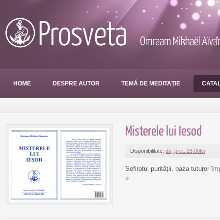
HOME
DESPRE AUTOR
TEMĂ DE MEDITAŢIE
CATAL
Misterele lui Iesod
Disponibilitate:
da, pret: 25.00lei
Sefirotul purității, baza tuturor împ
»